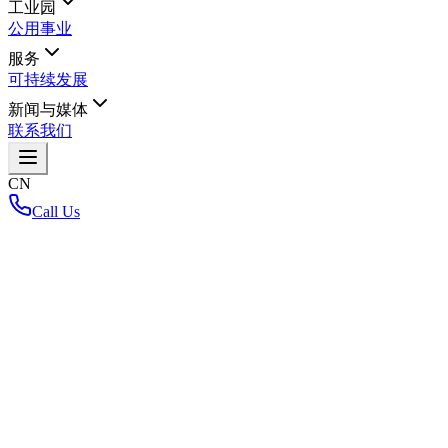
工业园
公用事业
服务
可持续发展
新闻与媒体
联系我们
CN
Call Us
首页
/
News-and-media
/
Blog
/
在經濟放緩的情況下，投資人應關注哪些風險因素？
在經濟放緩的情況下，投資人應關注哪些