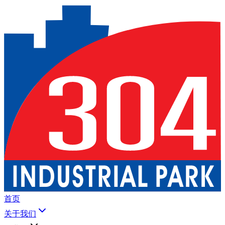
首页
关于我们