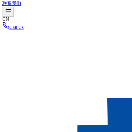
联系我们
CN
Call Us
首页
/
Loading interactive map...
总建筑面积
总建筑面积
更多细节（下载）
敬请期待