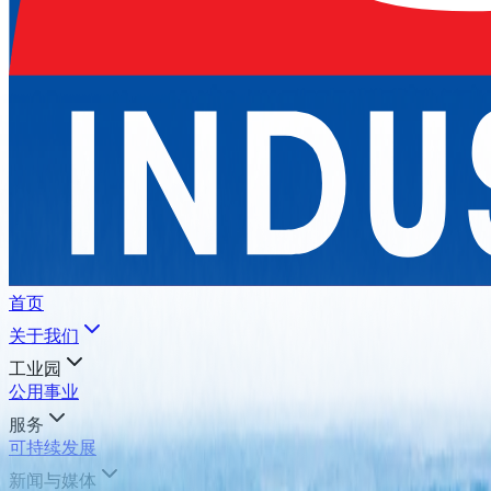
首页
关于我们
工业园
公用事业
服务
可持续发展
新闻与媒体