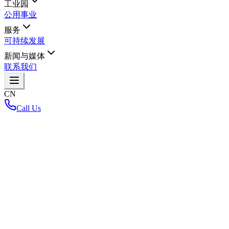
工业园
公用事业
服务
可持续发展
新闻与媒体
联系我们
CN
Call Us
首页
/
News-and-media
/
Blog
/
2024 年投資更新：BOI 公佈投資促進申請增加 31%
2024 年投資更新：BOI 公佈投資促進申