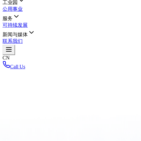
工业园
公用事业
服务
可持续发展
新闻与媒体
联系我们
CN
Call Us
首页
/
News-and-media
/
Newsroom
/
304工业园与日本企业高管协会（Nikkeikai）共同捐赠医
疗设备，支持社区发展
304工业园与日本企业高管协会