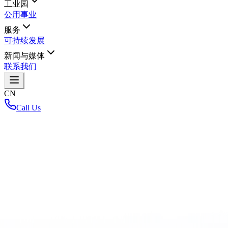
工业园
公用事业
服务
可持续发展
新闻与媒体
联系我们
CN
Call Us
首页
/
News-and-media
/
Newsroom
/
304工业园举办304IP Boss Club #4 – 第二届友宜高尔夫球
锦标赛，促进高管联谊
304工业园举办304IP Boss Club #4 – 第二