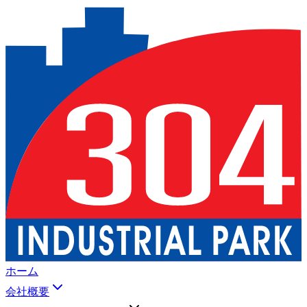
ホーム
会社概要