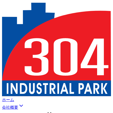
ホーム
会社概要