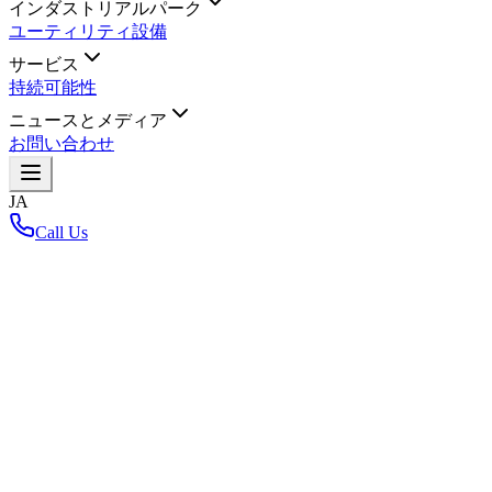
インダストリアルパーク
ユーティリティ設備
サービス
持続可能性
ニュースとメディア
お問い合わせ
JA
Call Us
ホーム
/
304工業団地 プラチンブリー
304工業団地 プラチンブリー
私たちは、プラーチーンブリー県における工業用地の開発を
手がける会社です。特に水や電力を多く使用する産業に対応
した包括的なユーティリティを提供し、再生可能エネルギー