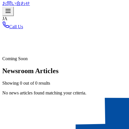
お問い合わせ
JA
Call Us
ホーム
/
Coming Soon
Newsroom Articles
Showing
0
out of
0
results
No news articles found matching your criteria.