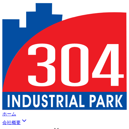
ホーム
会社概要