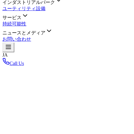
インダストリアルパーク
ユーティリティ設備
サービス
持続可能性
ニュースとメディア
お問い合わせ
JA
Call Us
ホーム
/
News-and-media
/
Blog
/
304工業団地の干ばつ管理と国内ビジネスへの影響
304工業団地の干ばつ管理と国内ビジネ