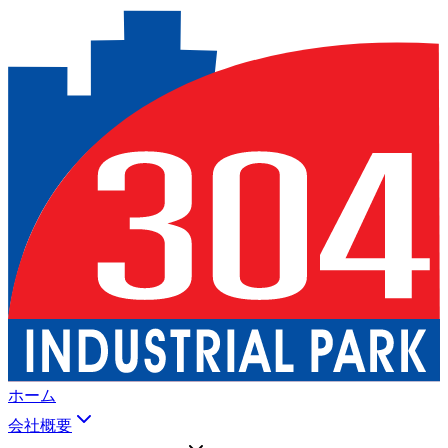
ホーム
会社概要