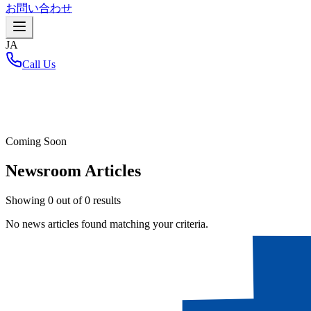
お問い合わせ
JA
Call Us
ホーム
/
Coming Soon
Newsroom Articles
Showing
0
out of
0
results
No news articles found matching your criteria.