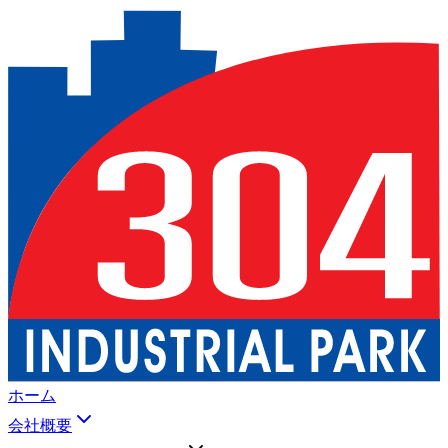
ホーム
会社概要