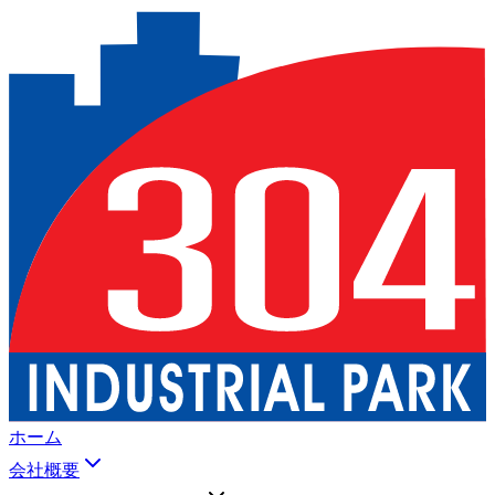
ホーム
会社概要