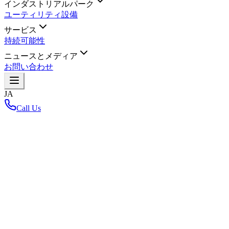
インダストリアルパーク
ユーティリティ設備
サービス
持続可能性
ニュースとメディア
お問い合わせ
JA
Call Us
ホーム
/
News-and-media
/
Blog
/
事業家は喜ぼう！新しい工場法令の恩恵を受ける準備
をするのだ。
事業家は喜ぼう！新しい工場法令の恩