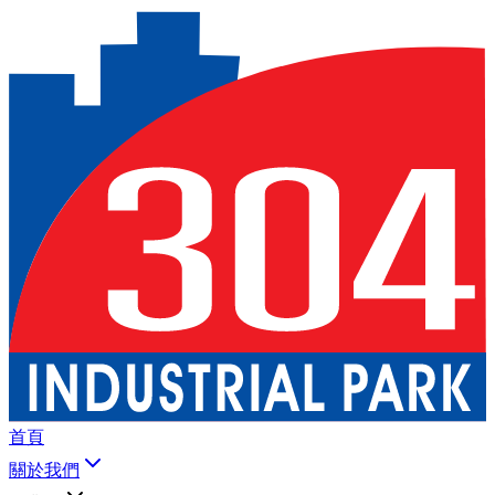
首頁
關於我們