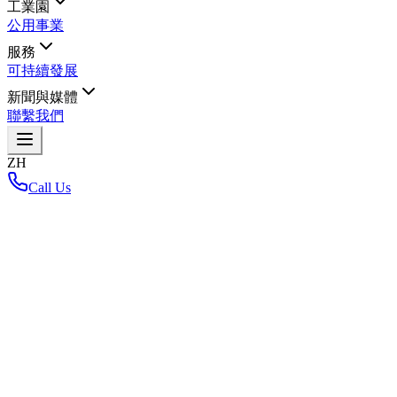
工業園
公用事業
服務
可持續發展
新聞與媒體
聯繫我們
ZH
Call Us
首頁
/
News-and-media
/
Blog
/
數位化AI與工業園區的智慧製造轉型
數位化AI與工業園區的智慧製造轉型