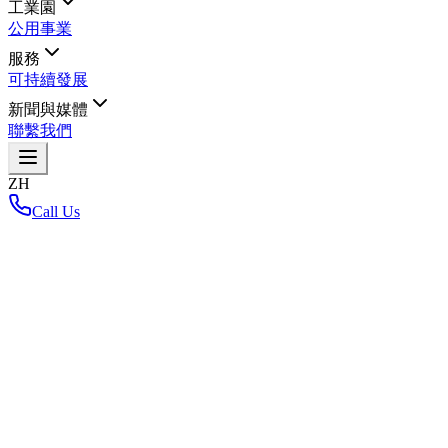
工業園
公用事業
服務
可持續發展
新聞與媒體
聯繫我們
ZH
Call Us
首頁
/
News-and-media
/
Blog
/
氣候變遷法案 即將出台，工業園區的企業該如何因應？
氣候變遷法案 即將出台，工業園區的企