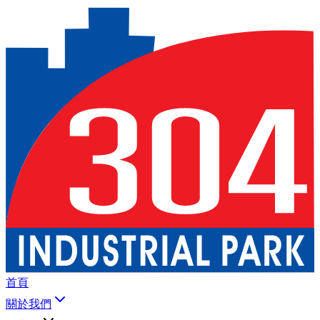
首頁
關於我們