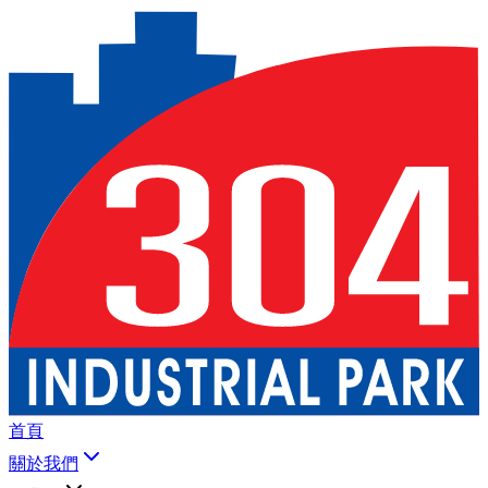
首頁
關於我們