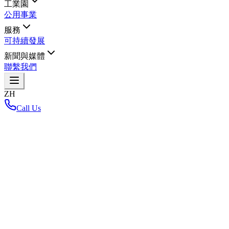
工業園
公用事業
服務
可持續發展
新聞與媒體
聯繫我們
ZH
Call Us
首頁
/
News-and-media
/
Blog
/
跟隨電動車潮流：汽車零件製造商面臨的新挑戰
跟隨電動車潮流：汽車零件製造商面臨的