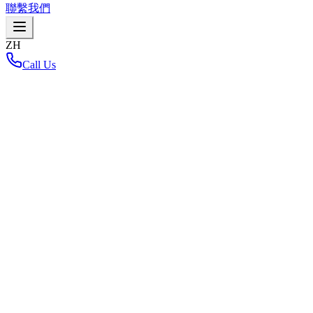
聯繫我們
ZH
Call Us
首頁
/
Net Zero Carbon
Net Zero Carbon
返回布局地图
Loading interactive map...
重要亮點
憑藉其優越的地理位置和全面的基礎設施，304工業園（巴真