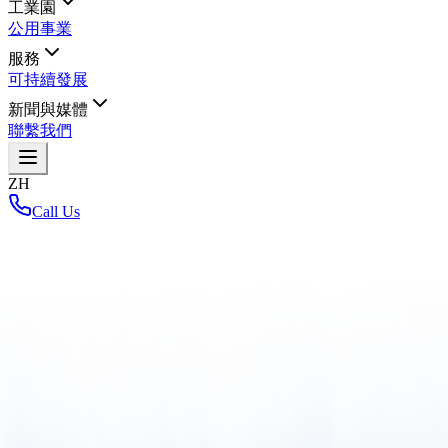
工業園
公用事業
服務
可持續發展
新聞與媒體
聯繫我們
ZH
Call Us
首頁
/
關於我們
/
我們的客戶
我們的客戶
汽車產業