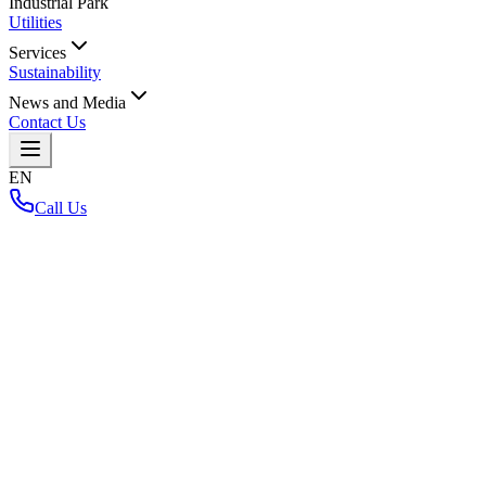
Industrial Park
Utilities
Services
Sustainability
News and Media
Contact Us
EN
Call Us
Home
/
News-and-media
/
Newsroom
/
ขอเชิญเข้าร่วมงาน Intelligent Asia Thailand 2024 สุดยอด
งานแสดงเทคโนโลยีและโซลูชันด้านอุตสาหกรรมและ
อิเล็กทรอนิกส์